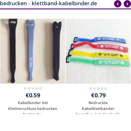
bedrucken - klettband-kabelbinder.de
€0.59
€0.79
Kabelbinder mit
Bedruckte
Klettverschluss bedrucken
Kabelklettbänder
– Praktische ...
bestellen ｜ Individuelle
Kle...
Jetzt Angebot
Jetzt Angebot
anfordern
anfordern