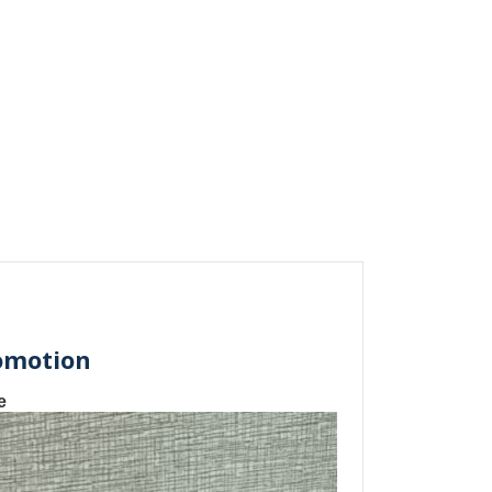
romotion
e